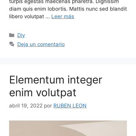
turpis egestas maecenas pharetra. Dignissim
diam quis enim lobortis. Mattis nunc sed blandit
libero volutpat …
Leer más
Categorías
Diy
Deja un comentario
Elementum integer
enim volutpat
abril 19, 2022
por
RUBEN LEON